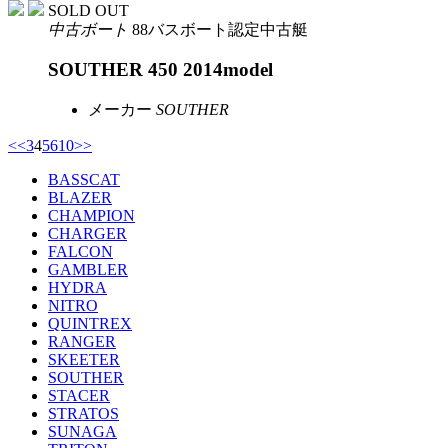
SOLD OUT
中古ボート
88バスボート認定中古艇
SOUTHER 450 2014model
メーカー
SOUTHER
<
<
3
4
5
6
10
>
>
BASSCAT
BLAZER
CHAMPION
CHARGER
FALCON
GAMBLER
HYDRA
NITRO
QUINTREX
RANGER
SKEETER
SOUTHER
STACER
STRATOS
SUNAGA