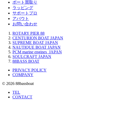
ボート買取り
ラッピング
サポートプロ
アバウト
お問い合わせ
ROTARY PIER 88
CENTURION BOAT JAPAN
SUPREME BOAT JAPAN
NAUTIQUE BOAT JAPAN
PCM marine engines JAPAN
SOULCRAFT JAPAN
88BASS BOAT
PRIVACY POLICY
COMPANY
© 2026 88bassboat
TEL
CONTACT