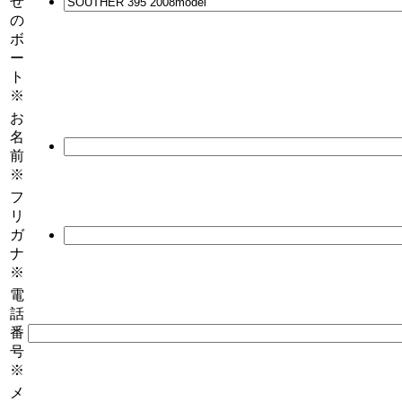
せ
の
ボ
ー
ト
※
お
名
前
※
フ
リ
ガ
ナ
※
電
話
番
号
※
メ