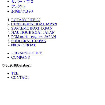
サポートプロ
アバウト
お問い合わせ
ROTARY PIER 88
CENTURION BOAT JAPAN
SUPREME BOAT JAPAN
NAUTIQUE BOAT JAPAN
PCM marine engines JAPAN
SOULCRAFT JAPAN
88BASS BOAT
PRIVACY POLICY
COMPANY
© 2026 88bassboat
TEL
CONTACT