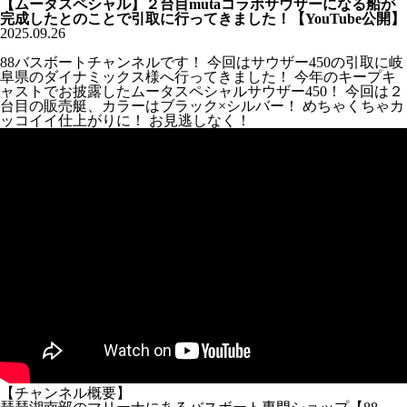
【ムータスペシャル】２台目mutaコラボサウザーになる船が
完成したとのことで引取に行ってきました！【YouTube公開】
2025.09.26
88バスボートチャンネルです！ 今回はサウザー450の引取に岐
阜県のダイナミックス様へ行ってきました！ 今年のキープキ
ャストでお披露したムータスペシャルサウザー450！ 今回は２
台目の販売艇、カラーはブラック×シルバー！ めちゃくちゃカ
ッコイイ仕上がりに！ お見逃しなく！
【チャンネル概要】