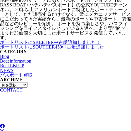
琵琶湖南部のマリーナにあるバスボート専門ショップ【88
BASS BOAT / ハチハチバスボート】の公式YOUTUBEチャン
ネル。 20年以上アメリカンボートに特化したボートディーラ
ーとして、ただ販売するだけでなく、常にメカニックサービス
にこだわってきた実績から、最新のボートや中古ボート、装備
品などのレビューを紹介。 ボートを持つ楽しさや、バスフィ
ッシングをライフスタイルとしている人達へ、より専門的で、
より付加価値を大切にしたボートサービスを発信していきま
す。
ボートリストにSKEETER中古艇追加しました！
ボートリストにSOUTHER450中古艇追加しました
CATEGORY
Blog
Boat information
Boat List UP
NEWS
バスボート買取
ARCHIVE
CONTACT