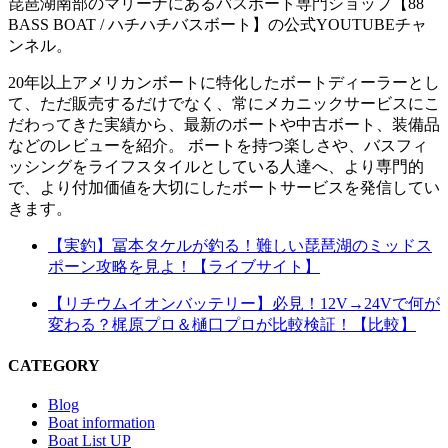
琵琶湖南部のマリーナにあるバスボート専門ショップ【88
BASS BOAT / ハチハチバスボート】の公式YOUTUBEチャ
ンネル。
20年以上アメリカンボートに特化したボートディーラーとし
て、ただ販売するだけでなく、常にメカニックサービスにこ
だわってきた実績から、最新のボートや中古ボート、装備品
などのレビューを紹介。 ボートを持つ楽しさや、バスフィ
ッシングをライフスタイルとしている人達へ、より専門的
で、より付加価値を大切にしたボートサービスを発信してい
きます。
【実釣】冨本タケルが釣る！難しい琵琶湖のミッドス
ポーン攻略を見よ！【ライブサイト】
【リチウムイオンバッテリー】必見！12V→24Vで何が
変わる？梶原プロ＆樋口プロが比較検証！【比較】
CATEGORY
Blog
Boat information
Boat List UP