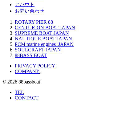
アバウト
お問い合わせ
ROTARY PIER 88
CENTURION BOAT JAPAN
SUPREME BOAT JAPAN
NAUTIQUE BOAT JAPAN
PCM marine engines JAPAN
SOULCRAFT JAPAN
88BASS BOAT
PRIVACY POLICY
COMPANY
© 2026 88bassboat
TEL
CONTACT