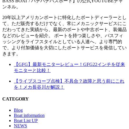
BASS BOAT / ハチハチバスボート】の公式YOUTUBEチャ
ンネル。
20年以上アメリカンボートに特化したボートディーラーとし
て、ただ販売するだけでなく、常にメカニックサービスにこ
だわってきた実績から、最新のボートや中古ボート、装備品
などのレビューを紹介。 ボートを持つ楽しさや、バスフィ
ッシングをライフスタイルとしている人達へ、より専門的
で、より付加価値を大切にしたボートサービスを発信してい
きます。
【GFG】最新モニターレビュー！GFG22インチを従来
モニターと比較！
【ライブスコープ点検】不具合？故障と思う前にこれ
を！メカ長谷川が解説！
CATEGORY
Blog
Boat information
Boat List UP
NEWS